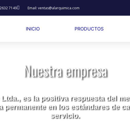
 2632 7149
Email: ventas@alarquimica.com
INICIO
PRODUCTOS
Nuestra empresa
Ltda., es la positiva respuesta del m
permanente en los estándares de cal
servicio.