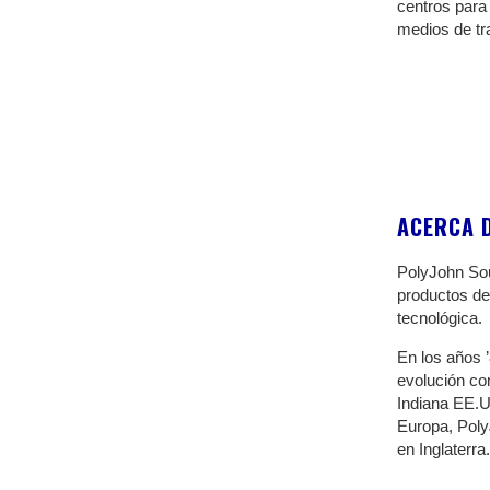
centros para 
medios de tr
ACERCA 
PolyJohn So
productos de 
tecnológica.
En los años 
evolución con
Indiana EE.UU
Europa, Poly
en Inglaterra
.